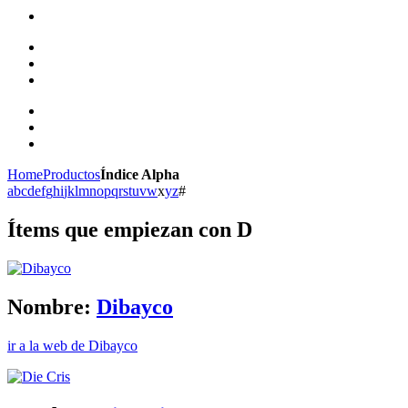
Home
Productos
Índice Alpha
a
b
c
d
e
f
g
h
i
j
k
l
m
n
o
p
q
r
s
t
u
v
w
x
y
z
#
Ítems que empiezan con D
Nombre:
Dibayco
ir a la web de Dibayco