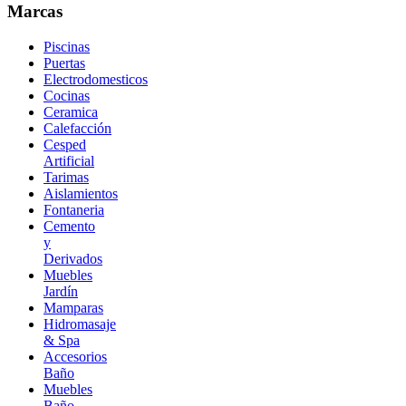
Marcas
Piscinas
Puertas
Electrodomesticos
Cocinas
Ceramica
Calefacción
Cesped
Artificial
Tarimas
Aislamientos
Fontaneria
Cemento
y
Derivados
Muebles
Jardín
Mamparas
Hidromasaje
& Spa
Accesorios
Baño
Muebles
Baño