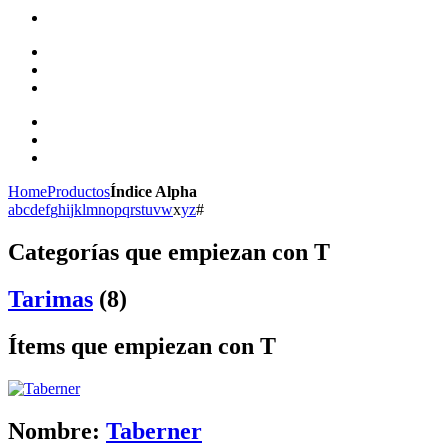
Home
Productos
Índice Alpha
a
b
c
d
e
f
g
h
i
j
k
l
m
n
o
p
q
r
s
t
u
v
w
x
y
z
#
Categorías que empiezan con T
Tarimas
(8)
Ítems que empiezan con T
Nombre:
Taberner