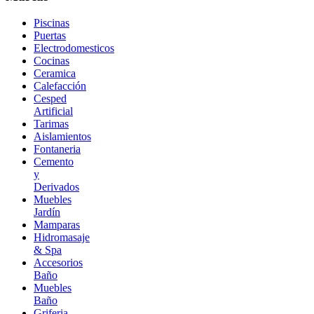
Piscinas
Puertas
Electrodomesticos
Cocinas
Ceramica
Calefacción
Cesped
Artificial
Tarimas
Aislamientos
Fontaneria
Cemento
y
Derivados
Muebles
Jardín
Mamparas
Hidromasaje
& Spa
Accesorios
Baño
Muebles
Baño
Griferia