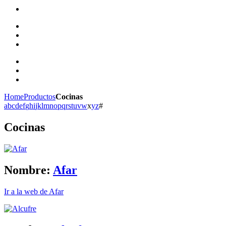
Home
Productos
Cocinas
a
b
c
d
e
f
g
h
i
j
k
l
m
n
o
p
q
r
s
t
u
v
w
x
y
z
#
Cocinas
Nombre:
Afar
Ir a la web de Afar