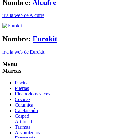
Nombre:
Alcufre
ir a la web de Alcufre
Nombre:
Eurokit
ir a la web de Eurokit
Menu
Marcas
Piscinas
Puertas
Electrodomesticos
Cocinas
Ceramica
Calefacción
Cesped
Artificial
Tarimas
Aislamientos