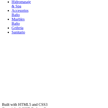
Hidromasaje
& Spa
Accesorios
Baño
Muebles
Baño
Griferia
Sanitario
Built with HTML5 and CSS3