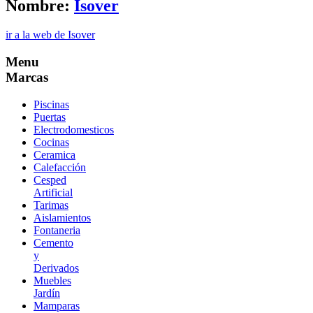
Nombre:
Isover
ir a la web de Isover
Menu
Marcas
Piscinas
Puertas
Electrodomesticos
Cocinas
Ceramica
Calefacción
Cesped
Artificial
Tarimas
Aislamientos
Fontaneria
Cemento
y
Derivados
Muebles
Jardín
Mamparas