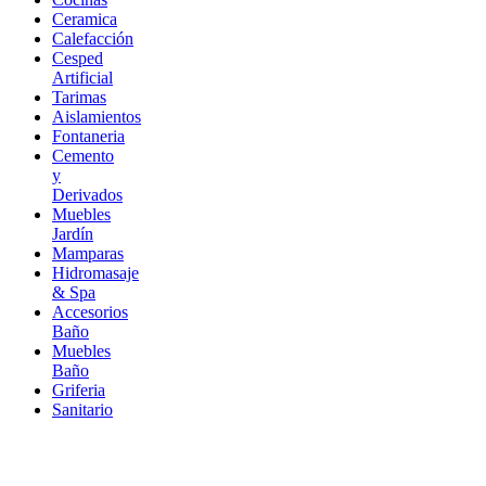
Ceramica
Calefacción
Cesped
Artificial
Tarimas
Aislamientos
Fontaneria
Cemento
y
Derivados
Muebles
Jardín
Mamparas
Hidromasaje
& Spa
Accesorios
Baño
Muebles
Baño
Griferia
Sanitario