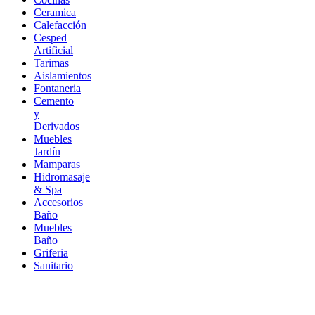
Ceramica
Calefacción
Cesped
Artificial
Tarimas
Aislamientos
Fontaneria
Cemento
y
Derivados
Muebles
Jardín
Mamparas
Hidromasaje
& Spa
Accesorios
Baño
Muebles
Baño
Griferia
Sanitario