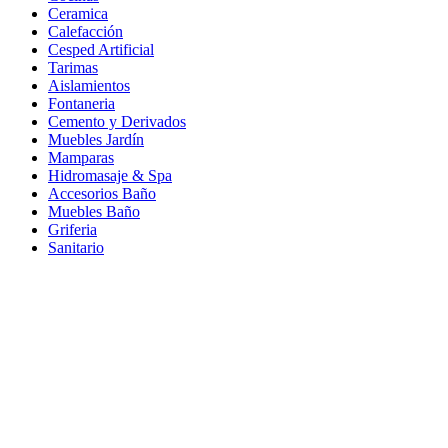
Ceramica
Calefacción
Cesped Artificial
Tarimas
Aislamientos
Fontaneria
Cemento y Derivados
Muebles Jardín
Mamparas
Hidromasaje & Spa
Accesorios Baño
Muebles Baño
Griferia
Sanitario