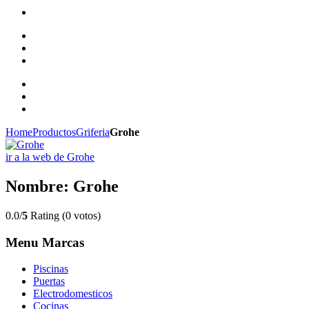
Home
Productos
Griferia
Grohe
ir a la web de Grohe
Nombre: Grohe
0.0/
5
Rating (0 votos)
Menu Marcas
Piscinas
Puertas
Electrodomesticos
Cocinas